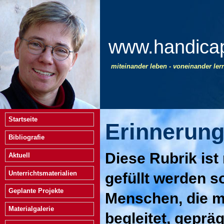
www.handicap
miteinander leben - voneinander le
Startseite
Erinnerun
Bibliografie
Diese Rubrik ist
Aktuell
Unterrichtsmaterialien
gefüllt werden s
Geplante Projekte
Menschen, die 
Materialgalerie
begleitet, geprä