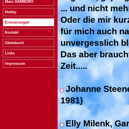
Mein HARMONY
... und nicht meh
Hobby
Oder die mir kur
Erinnerungen
für mich auch n
Kontakt
unvergesslich bl
Gästebuch
Das aber brauch
Links
Zeit.....
Impressum
Johanne Steene
1981)
Elly Milenk, Gar