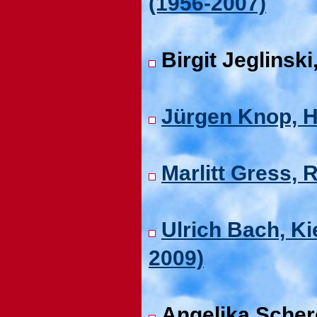
(1956-2007)
Birgit Jeglinsk
Jürgen Knop, H
Marlitt Gress,
Ulrich Bach, K
2009)
Angelika Scher