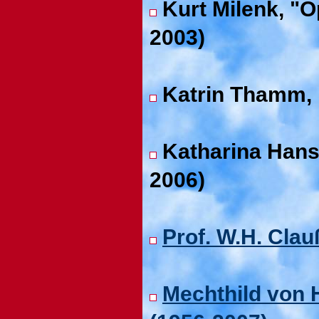
Kurt Milenk, "O
2003)
Katrin Thamm, 
Katharina Hans
2006)
Prof. W.H. Cla
Mechthild von 