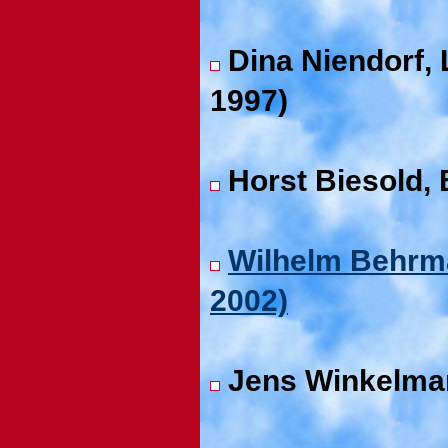
Dina Niendorf,
1997)
Horst Biesold,
Wilhelm Behrm
2002)
Jens Winkelman